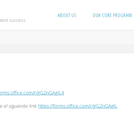
ABOUT US
OUR CORE PROGRAM
udent success
n
/forms.office.com/r/gG2nGAgiL4
e el siguiente link
:
https://forms.office.com/r/gG2nGAgiL