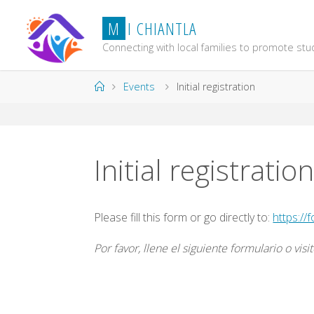
Skip
M
I
C
H
I
A
N
T
L
A
to
content
Connecting with local families to promote st
Home
Events
Initial registration
Initial registratio
Please fill this form or go directly to:
https:/
Por favor, llene el siguiente formulario o visit